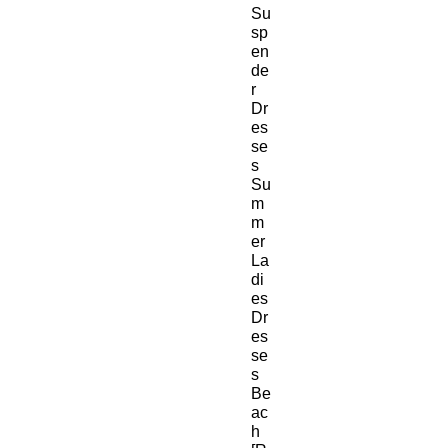
Su
sp
en
de
r
Dr
es
se
s
Su
m
m
er
La
di
es
Dr
es
se
s
Be
ac
h