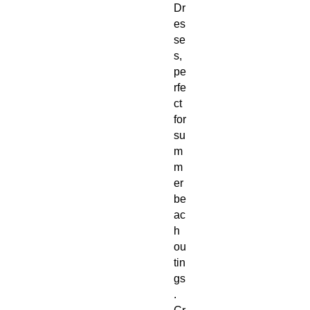
Dr
es
se
s,
pe
rfe
ct
for
su
m
m
er
be
ac
h
ou
tin
gs
.