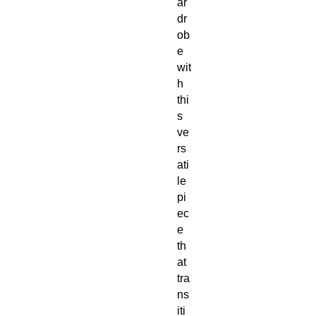
ar
dr
ob
e
wit
h
thi
s
ve
rs
ati
le
pi
ec
e
th
at
tra
ns
iti