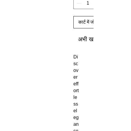
कार्ट में जोड़ें
अभी खरीदें
Di
sc
ov
er
eff
ort
le
ss
el
eg
an
ce