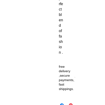
rfe
ct
bl
en
d
of
fa
sh
io
n .
free
delivery
,secure
payments,
fast
shippings.