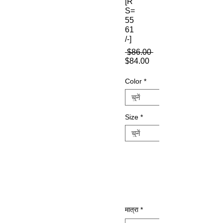
[R
S=
55
61
/-]
नियमित
 $86.00 
बिक्री
मूल्य
$84.00
मूल्य
Color
*
Size
*
मात्रा
*