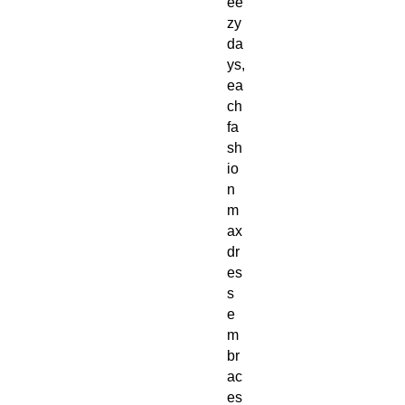
ee
zy
da
ys,
ea
ch
fa
sh
io
n
m
ax
dr
es
s
e
m
br
ac
es