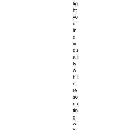
lig
ht
yo
ur
in
di
vi
du
ali
ty
w
hil
e
re
so
na
tin
g
wit