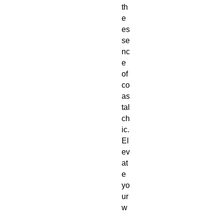
th
e
es
se
nc
e
of
co
as
tal
ch
ic.
El
ev
at
e
yo
ur
w