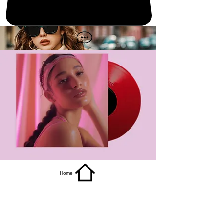
get it
Home