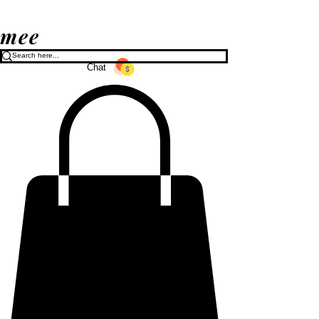
mee
Chat