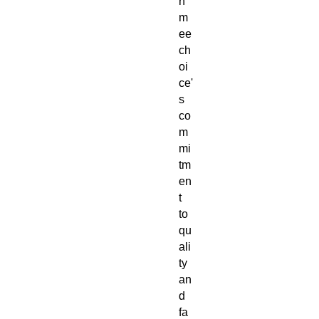
h
m
ee
ch
oi
ce'
s
co
m
mi
tm
en
t
to
qu
ali
ty
an
d
fa