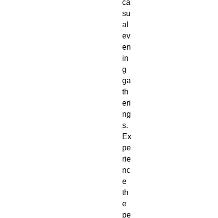
ca
su
al
ev
en
in
g
ga
th
eri
ng
s.
Ex
pe
rie
nc
e
th
e
pe